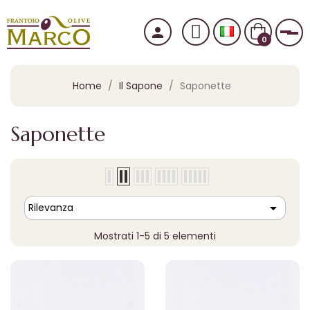
person
nav
0
Home
Il Sapone
Saponette
Saponette

Rilevanza
Mostrati 1-5 di 5 elementi