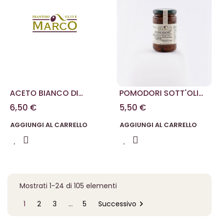
ACETO BIANCO DI
POMODORI SOTT'OLIO
MODENA 100 ML
290 G
6,50 €
5,50 €
AGGIUNGI AL CARRELLO
AGGIUNGI AL CARRELLO
Mostrati 1-24 di 105 elementi

1
2
3
…
5
Successivo