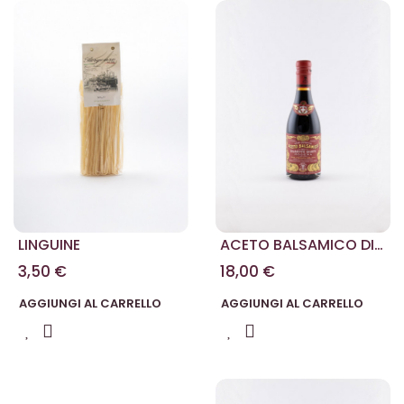
LINGUINE
ACETO BALSAMICO DI
MODENA TRE MEDAGLIE
3,50 €
18,00 €
D'ORO 250 ML.
AGGIUNGI AL CARRELLO
AGGIUNGI AL CARRELLO