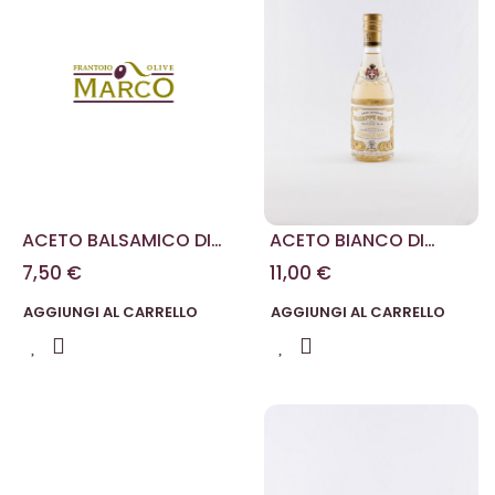
ACETO BALSAMICO DI
ACETO BIANCO DI
MODENA DUE MEDAGLIE
MODENA 250 ML
7,50 €
11,00 €
D'ORO 100 ML
AGGIUNGI AL CARRELLO
AGGIUNGI AL CARRELLO