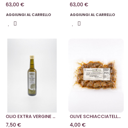
OLIVA 5 L
VERGINE DI OLIVA 5 L
63,00 €
63,00 €
AGGIUNGI AL CARRELLO
AGGIUNGI AL CARRELLO
OLIO EXTRA VERGINE DI
OLIVE SCHIACCIATELLE
OLIVA 0,50 L
IN BUSTA 250 G
7,50 €
4,00 €