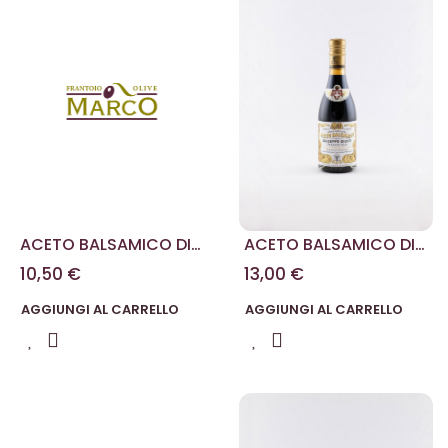
ACETO BALSAMICO DI
ACETO BALSAMICO DI
MODENA TRE MEDAGLIE
MODENA DUE MEDAGLIE
10,50 €
13,00 €
D'ORO 100 ML
D'ORO 250 ML.
AGGIUNGI AL CARRELLO
AGGIUNGI AL CARRELLO