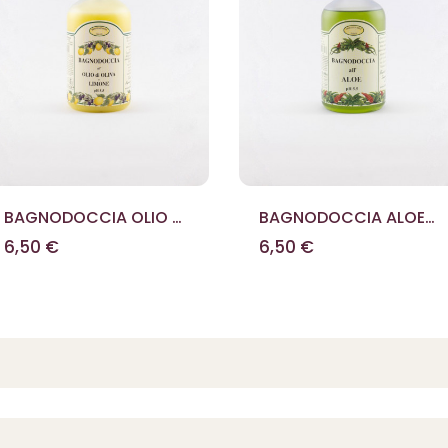
BAGNODOCCIA OLIO DI
BAGNODOCCIA ALOE
OLIVA E LIMONE 500 ML
500 ML
6,50 €
6,50 €