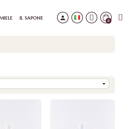
person
 MIELE
IL SAPONE
0
