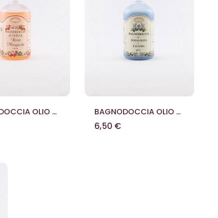
OCCIA OLIO DI
BAGNODOCCIA OLIO DI
OSQUETA 500
OLIVA E LAVANDA 500
6,50 €
ML