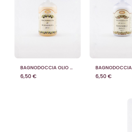
BAGNODOCCIA OLIO DI
BAGNODOCCIA 
OLIVA 500 ML
MANDORLE DOLC
6,50 €
6,50 €
ML