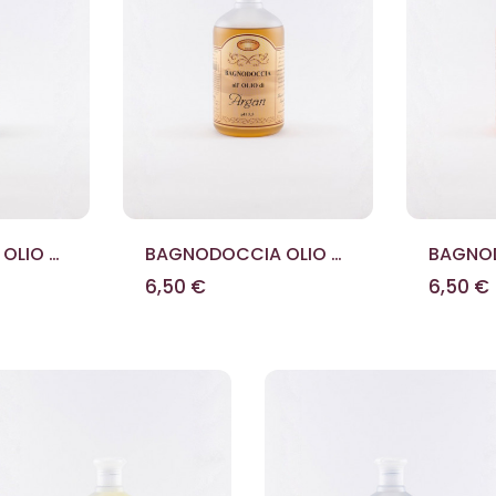
OLIO DI
BAGNODOCCIA OLIO DI
BAGNOD
I 500
ARGAN 500 ML
ROSA M
6,50 €
6,50 €
ML