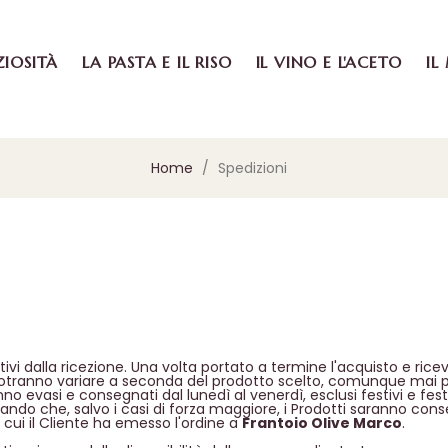
ZIOSITÀ
LA PASTA E IL RISO
IL VINO E L'ACETO
IL
Home
Spedizioni
ivi dalla ricezione. Una volta portato a termine l'acquisto e ricev
otranno variare a seconda del prodotto scelto, comunque mai prim
ranno evasi e consegnati dal lunedì al venerdì, esclusi festivi e fes
estando che, salvo i casi di forza maggiore, i Prodotti saranno c
 cui il Cliente ha emesso l'ordine a
Frantoio Olive Marco
.