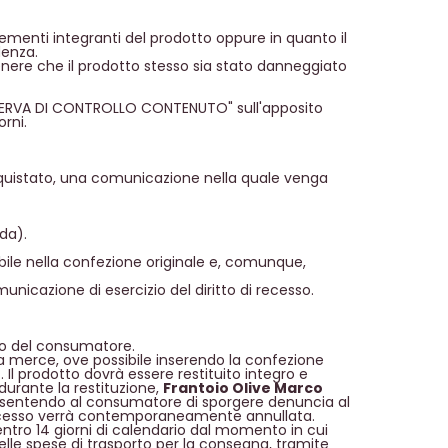
elementi integranti del prodotto oppure in quanto il
denza.
tenere che il prodotto stesso sia stato danneggiato
 RISERVA DI CONTROLLO CONTENUTO" sull'apposito
rni.
 acquistato, una comunicazione nella quale venga
da).
ibile nella confezione originale e, comunque,
unicazione di esercizio del diritto di recesso.
ico del consumatore.
 la merce, ove possibile inserendo la confezione
 Il prodotto dovrà essere restituito integro e
durante la restituzione,
Frantoio Olive Marco
onsentendo al consumatore di sporgere denuncia al
di recesso verrà contemporaneamente annullata.
ntro 14 giorni di calendario dal momento in cui
delle spese di trasporto per la consegna, tramite