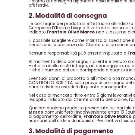
Il giorno di consegna dipenderà dalla località di d
prefestivi.
2. Modalità di consegna
Le consegne dei prodotti si effettuano all’indirizzo 
Campione D’Italia e Livigno. Il vettore si assume la p
indicato.
Frantoio Olive Marco
non si assume alcu
E' possibile scegliere come indirizzo di spedizione i
necessaria la presenza del Cliente o di un suo incari
Nessuna responsabilità può essere imputata a
Fra
Al momento della consegna il cliente è tenuto a co
- che l'imballo risulti integro, né danneggiato, né
- che il numero dei colli corrisponda a quanto ind
Eventuali danni al prodotto o all'imballo o la ma
CONTROLLO SCRITTA, sulla prova di consegna del cor
caratteristiche esteriori di quanto consegnato.
Nel caso di mancato ritiro entro 5 giorni lavorativi
recapito indicato dal Cliente all’atto dell’ordine, l'
Qualora qualche prodotto presentato sul portale no
Marco
comunicherà l’inconveniente entro 15 (quind
al pagamento dell’ordine,
Frantoio Olive Marco
p
ricezione dell'ordine di acquisto. Per motivi di si
3. Modalità di pagamento