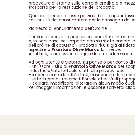
procedura di storno sulla carta di credito o a mez
trasporto per la restituzione del prodotto.
Qualora il recesso fosse parziale (ossia riguardass
sostenute dal consumatore per la consegna dei pr
Richiesta di Annullamento dell'Ordine
L'ordine di acquisto può essere annullato integral
e, in ogni caso, se l'importo non sia stato ancora 
dell'ordine di acquisto il prodotto risulti già affida
rispedire a
Frantoio Olive Marco
la merce.
A tal fine, è necessario seguire le procedure sopra i
Ad ogni Utente è vietato, sia per sé o per conto di
- utilizzare il sito di
Frantoio Olive Marco
per scopi
industriale/intellettuale diritti alla privacy, ecc.;
- impersonare identità altrui, nascondere la propri
- effettuare attraverso il Portale attività di prop
- copiare, modificare, alterare in alcun modo quals
Per maggiori informazioni è possibile scriverci cli