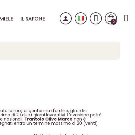
person
 MIELE
IL SAPONE
0
uta la mail di conferma d'ordine, gli ordini
a di 2 (due) giorni lavorativi. L'evasione potrà
te nazionali.
Frantoio Olive Marco
non è
onsegnati entro un termine massimo di 20 (venti)