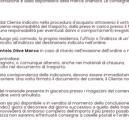
estinazione e dalla disponibilità della merce ordinata. Le consegn
dal Cliente indicato nella procedura d’acquisto attraverso il vettor
iena responsabilità del trasporto, dalla presa in carico presso il f
na responsabilità per eventuali danni o comportamenti irregolar
l luogo più comodo: la propria residenza, l'ufficio o l'indirizzo di
cato all'indirizzo del destinatario indicato nell'ordine.
ntoio Olive Marco
in caso di ritardo nell'evasione dell'ordine o
ntrollare:
 bagnato, o comunque alterato, anche nei materiali di chiusura;
icato nel documento di trasporto.
ncata corrispondenza delle indicazioni, devono essere immediata
riere. Una volta firmato il documento del corriere, il Cliente n
 del materiale presente in giacenza presso i magazzini del corrier
ordine verrà annullato.
n sia più disponibile o in vendita al momento della conclusione
ici) giorni a decorrere dal giorno successivo a quello della tras
rovvederà al rimborso completo dell’importo il più presto possibi
curezza non saranno effettuate consegne a caselle postali e l'ordi