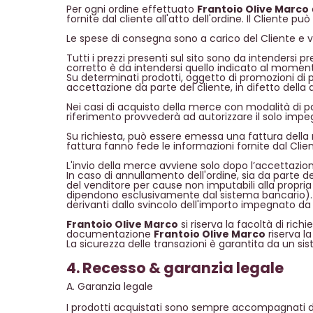
Per ogni ordine effettuato
Frantoio Olive Marco
fornite dal cliente all'atto dell'ordine. Il Cliente p
Le spese di consegna sono a carico del Cliente e v
Tutti i prezzi presenti sul sito sono da intendersi p
corretto è da intendersi quello indicato al moment
Su determinati prodotti, oggetto di promozioni di pr
accettazione da parte del cliente, in difetto della q
Nei casi di acquisto della merce con modalità di pa
riferimento provvederà ad autorizzare il solo impeg
Su richiesta, può essere emessa una fattura della me
fattura fanno fede le informazioni fornite dal Clien
L'invio della merce avviene solo dopo l’accettazione
In caso di annullamento dell'ordine, sia da parte d
del venditore per cause non imputabili alla propria
dipendono esclusivamente dal sistema bancario). Ef
derivanti dallo svincolo dell'importo impegnato da
Frantoio Olive Marco
si riserva la facoltà di rich
documentazione
Frantoio Olive Marco
riserva la
La sicurezza delle transazioni è garantita da un sist
4. Recesso & garanzia legale
A. Garanzia legale
I prodotti acquistati sono sempre accompagnati da