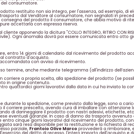
o del consumatore.
rodotto restituito non sia integro, per l'assenza, ad esempio, di 
 trasporto dal Venditore al consumatore, non segnalati in prece
della consegna del prodotto il consumatore, che abbia motivo di ri
ppure accettarla con espressa riserva.
ato dal cliente apponendo la dicitura "COLLO INTEGRO, RITIRO CON
le). Ogni anomalia dovrà poi essere comunicata entro otto gio
nviare, entro 14 giorni di calendario dal ricevimento del prodotto
l contratto d'acquisto.
raccomandata con avviso di ricevimento.
sso termine, anche mediante telegramma (all'indirizzo dell’azien
 corriere a propria scelta, alla spedizione del prodotto (se poss
o in origine contenuto.
o quattordici giorni lavorativi dalla data in cui ha inviato la com
rce durante la spedizione, come previsto dalla legge, sono a car
sso il corriere prescelto, avendo cura di imballare con attenzione
ndo di danneggiare il prodotto con nastri adesivi, etichette, etc.
ese eventuali garanzie. In caso di danno da trasporto avvenuto 
entro cinque giorni lavorativi dal ricevimento del prodotto, c
eggiata sarà resa disponibile per la restituzione e la richiesta 
cesso parziale,
Frantoio Olive Marco
provvederà a rimborsare, e
sercizio del diritto di recesso, l'intero importo dell'acquisto e 