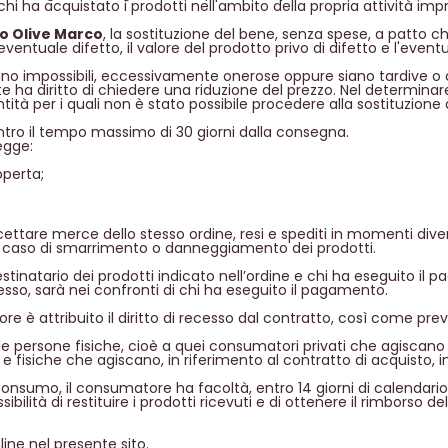
i ha acquistato i prodotti nell'ambito della propria attività impr
o Olive Marco
, la sostituzione del bene, senza spese, a patto che
ventuale difetto, il valore del prodotto privo di difetto e l'event
sultino impossibili, eccessivamente onerose oppure siano tardive o
ente ha diritto di chiedere una riduzione del prezzo. Nel determina
 entità per i quali non è stato possibile procedere alla sostituzion
entro il tempo massimo di 30 giorni dalla consegna.
legge:
operta;
 accettare merce dello stesso ordine, resi e spediti in momenti div
 in caso di smarrimento o danneggiamento dei prodotti.
destinatario dei prodotti indicato nell’ordine e chi ha eseguito i
cesso, sarà nei confronti di chi ha eseguito il pagamento.
re è attribuito il diritto di recesso dal contratto, così come previ
lle persone fisiche, cioè a quei consumatori privati che agiscano
e e fisiche che agiscano, in riferimento al contratto di acquisto, 
el Consumo, il consumatore ha facoltà, entro 14 giorni di calendari
ossibilità di restituire i prodotti ricevuti e di ottenere il rimbors
nline nel presente sito.