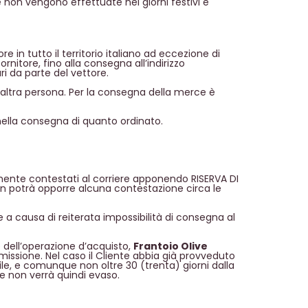
e non vengono effettuate nei giorni festivi e
e in tutto il territorio italiano ad eccezione di
ornitore, fino alla consegna all’indirizzo
i da parte del vettore.
 un'altra persona. Per la consegna della merce è
 nella consegna di quanto ordinato.
mente contestati al corriere apponendo RISERVA DI
on potrà opporre alcuna contestazione circa le
e a causa di reiterata impossibilità di consegna al
 dell’operazione d’acquisto,
Frantoio Olive
missione. Nel caso il Cliente abbia già provveduto
le, e comunque non oltre 30 (trenta) giorni dalla
ne non verrà quindi evaso.