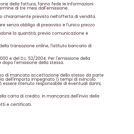
ne della fattura, fanno fede le informazioni
 termine di tre mesi dall'emissione.
o chiaramente previsto nell’offerta di vendita.
riare senza obbligo di preavviso e l'unico prezzo
ducendone la quantità, previa comunicazione e
la transazione online, l'istituto bancario di
000 e del D.L. 52/2004. Per l'emissione della
le dopo l'emissione della stessa.
 caso di mancata accettazione dello stesso da parte
olo dell'importo impegnato (i tempi di svincolo
 essere ritenuto responsabile di eventuali danni,
ella carta di credito. In mancanza dell'invio della
ti e certificati.