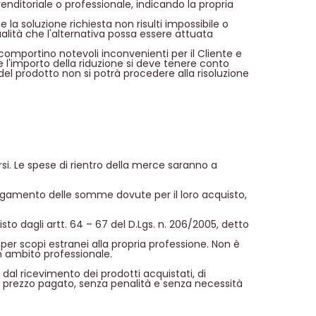
enditoriale o professionale, indicando la propria
 la soluzione richiesta non risulti impossibile o
ualità che l'alternativa possa essere attuata
 comportino notevoli inconvenienti per il Cliente e
re l'importo della riduzione si deve tenere conto
e del prodotto non si potrà procedere alla risoluzione
ersi. Le spese di rientro della merce saranno a
l pagamento delle somme dovute per il loro acquisto,
sto dagli artt. 64 – 67 del D.Lgs. n. 206/2005, detto
 per scopi estranei alla propria professione. Non è
in ambito professionale.
o dal ricevimento dei prodotti acquistati, di
o del prezzo pagato, senza penalità e senza necessità