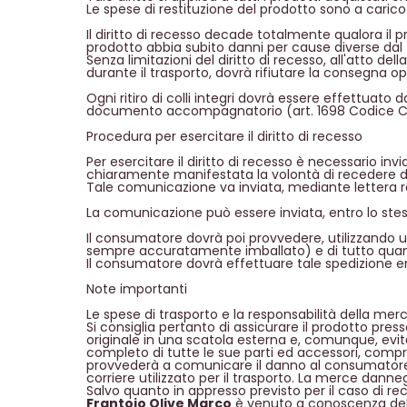
Le spese di restituzione del prodotto sono a caric
Il diritto di recesso decade totalmente qualora il p
prodotto abbia subito danni per cause diverse dal
Senza limitazioni del diritto di recesso, all'atto 
durante il trasporto, dovrà rifiutare la consegna o
Ogni ritiro di colli integri dovrà essere effettu
documento accompagnatorio (art. 1698 Codice Civi
Procedura per esercitare il diritto di recesso
Per esercitare il diritto di recesso è necessario i
chiaramente manifestata la volontà di recedere da
Tale comunicazione va inviata, mediante lettera 
La comunicazione può essere inviata, entro lo ste
Il consumatore dovrà poi provvedere, utilizzando un
sempre accuratamente imballato) e di tutto quant
Il consumatore dovrà effettuare tale spedizione entr
Note importanti
Le spese di trasporto e la responsabilità della me
Si consiglia pertanto di assicurare il prodotto pre
originale in una scatola esterna e, comunque, evita
completo di tutte le sue parti ed accessori, compr
provvederà a comunicare il danno al consumatore 
corriere utilizzato per il trasporto. La merce dann
Salvo quanto in appresso previsto per il caso di re
Frantoio Olive Marco
è venuto a conoscenza dell'e