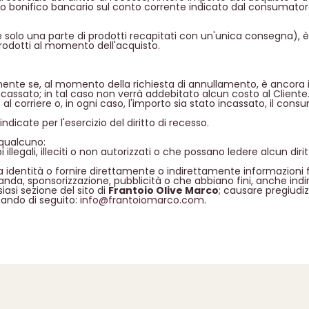
zo bonifico bancario sul conto corrente indicato dal consumatore
e solo una parte di prodotti recapitati con un'unica consegna), è
odotti al momento dell'acquisto.
mente se, al momento della richiesta di annullamento, è ancora i
incassato; in tal caso non verrà addebitato alcun costo al Clien
to al corriere o, in ogni caso, l'importo sia stato incassato, il con
ndicate per l'esercizio del diritto di recesso.
 qualcuno:
 illegali, illeciti o non autorizzati o che possano ledere alcun diritto
a identità o fornire direttamente o indirettamente informazioni f
aganda, sponsorizzazione, pubblicità o che abbiano fini, anche in
iasi sezione del sito di
Frantoio Olive Marco
; causare pregiudizi
ccando di seguito:
info@frantoiomarco.com​​​​​​​
.