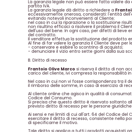
La garanzia legale non può essere fatta valere da ch
partita IVA.
La garanzia legale dà diritto a richiedere a
Frantoi
eccessivamente onerosa, considerati: l'entità dell'e
evitando notevoli inconvenienti al Cliente;
nel caso in cui la riparazione o la sostituzione ri
non risultino efficaci a risolvere il problema il Cli
dell'uso del bene. In ogni caso, per difetti di lieve
del contratto.
Il venditore effettua la sostituzione del prodotto 
Al fine di far valere la garanzia il Cliente deve per 
- conservare e esibire lo scontrino di acquisto;
- denunciare il vizio entro sette giorni dalla sua sc
B. Diritto di recesso
Frantoio Olive Marco
si riserva il diritto di non
carico del cliente, ivi compresa la responsabilità
Nel caso in cui non vi fosse corrispondenza tra il 
il rimborso delle somme, in caso di esercizio di re
Al cliente online che agisca in qualità di consumato
Codice del Consumo.
Si precisa che questo diritto è riservato soltanto a
previsto diritto di recesso per le persone giuridich
Ai sensi e nei limiti di cui all'art. 64 del Codice d
esercitare il diritto di recesso, consistente nella p
di specificarne il motivo.
Tale diritto si applica a tutti i prodotti acquistati o