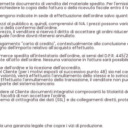
emette documento di vendita del materiale spedito. Per l'emissio
uò richiedere la copia della fattura o della ricevuta fiscale entro il
engono indicate in sede di effettuazione dell'ordine salvo quant
rezzi al pubblico e, quindi, comprensivi di IVA. I prezzi possono va
o della conferma dell'ordine.
ezzo, il venditore si riserva il diritto di accettare gli ordini ri
uale l'ordine dovrà ritenersi annullato.
gamento "carta di credito", contestualmente alla conclusione del
no dell'importo relativo all'acquisto effettuato.
rce spedita all'intestatario dell'ordine, ai sensi del D.P.R. 445/2
te all'atto dell'ordine. Nessuna variazione in fattura sarà possibi
 dell’ordine e la ricezione dell'accredito.
el Cliente (per i motivi esposti al successivo punto 4B) sia nel
 volontà, verrà effettuato l'annullamento dello stesso e lo svinc
fettuato l'annullamento della transazione, il venditore non può
 parte del sistema bancario.
iedere al Cliente documenti integrativi comprovanti la titolarità d
 facoltà di non accettare l'ordine.
ema di crittografia dei dati (SSL) e da collegamenti diretti, protet
 una garanzia legale che copre i vizi di produzione.