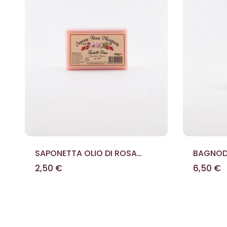
SAPONETTA OLIO DI ROSA
BAGNODO
MOSQUETA 100 G
E LIMON
2,50 €
6,50 €