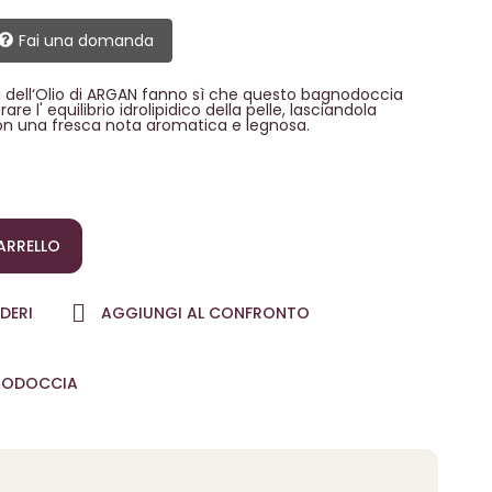
Fai una domanda
ti dell‘Olio di ARGAN fanno sì che questo bagnodoccia
 l' equilibrio idrolipidico della pelle, lasciandola
on una fresca nota aromatica e legnosa.
ARRELLO
DERI
AGGIUNGI AL CONFRONTO
ODOCCIA