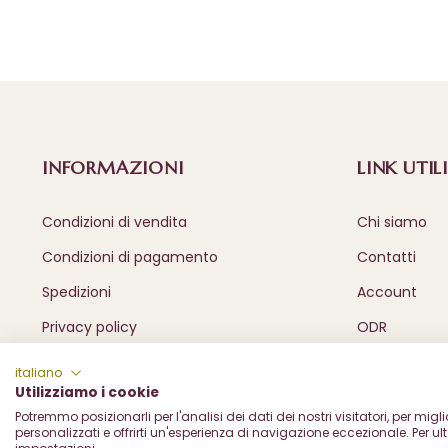
INFORMAZIONI
LINK UTILI
Condizioni di vendita
Chi siamo
Condizioni di pagamento
Contatti
Spedizioni
Account
Privacy policy
ODR
italiano
Utilizziamo i cookie
Potremmo posizionarli per l'analisi dei dati dei nostri visitatori, per mig
personalizzati e offrirti un'esperienza di navigazione eccezionale. Per ult
Frantoio Olive Marco di Marco & c. sas - Via al Piemonte, 