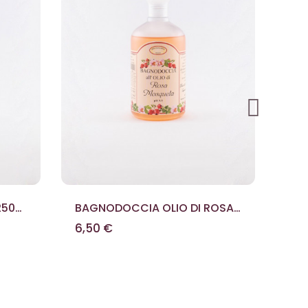
250
BAGNODOCCIA OLIO DI ROSA
SAP
MOSQUETA 500 ML
G
6,50 €
2,5