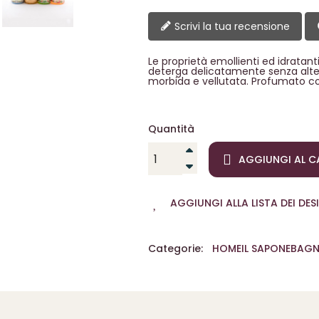
Scrivi la tua recensione
Le proprietà emollienti ed idratan
deterga delicatamente senza alterare
morbida e vellutata. Profumato c
Quantità
AGGIUNGI AL C
AGGIUNGI ALLA LISTA DEI DESI
Categorie:
HOME
IL SAPONE
BAGN