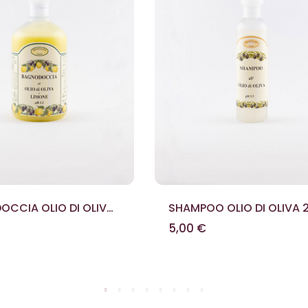
CCIA OLIO DI OLIVA
SHAMPOO OLIO DI OLIVA 
E 500 ML
ML
5,00 €