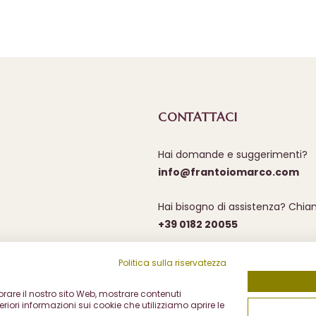
CONTATTACI
Hai domande e suggerimenti?
info@frantoiomarco.com
Hai bisogno di assistenza? Chia
+39 0182 20055
Politica sulla riservatezza
liorare il nostro sito Web, mostrare contenuti
eriori informazioni sui cookie che utilizziamo aprire le
152 17031 Albenga (SV) - P.I. 00487310096 - REA SV93126 - PEC fr