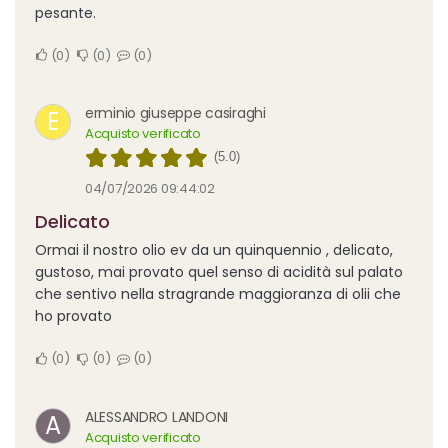
pesante.
0
0
0
erminio giuseppe casiraghi
E
Acquisto verificato
(5.0)
04/07/2026 09:44:02
Delicato
Ormai il nostro olio ev da un quinquennio , delicato,
gustoso, mai provato quel senso di acidità sul palato
che sentivo nella stragrande maggioranza di olii che
ho provato
0
0
0
ALESSANDRO LANDONI
A
Acquisto verificato