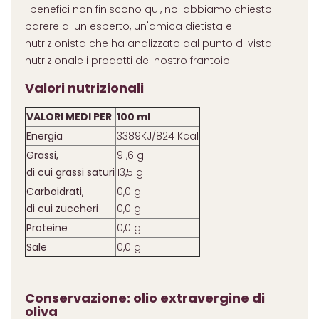
I benefici non finiscono qui, noi abbiamo chiesto il
parere di un esperto, un'amica dietista e
nutrizionista che ha analizzato dal punto di vista
nutrizionale i prodotti del nostro frantoio.
Valori nutrizionali
VALORI MEDI PER
100 ml
Energia
3389KJ/824 Kcal
Grassi,
91,6 g
di cui grassi saturi
13,5 g
Carboidrati,
0,0 g
di cui zuccheri
0,0 g
Proteine
0,0 g
Sale
0,0 g
Conservazione: olio extravergine di
oliva