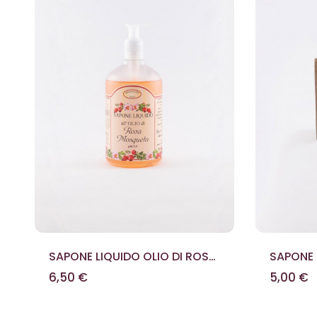
SAPONE LIQUIDO OLIO DI ROSA
SAPONE 
MOSQUETA 500 ML
6,50 €
5,00 €