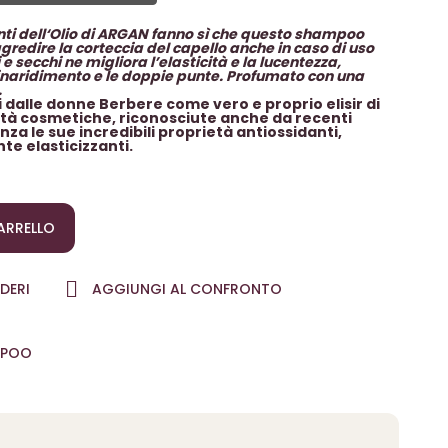
nti dell‘Olio di ARGAN fanno sì che questo shampoo
edire la corteccia del capello anche in caso di uso
 e secchi ne migliora l’elasticità e la lucentezza,
inaridimento e le doppie punte. Profumato con una
.
i dalle donne Berbere come vero e proprio elisir di
lità cosmetiche, riconosciute anche da recenti
za le sue incredibili proprietà antiossidanti,
te elasticizzanti.
ARRELLO
DERI
AGGIUNGI AL CONFRONTO
MPOO