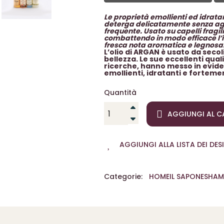
Le proprietà emollienti ed idrata
deterga delicatamente senza aggr
frequente. Usato su capelli fragili
combattendo in modo efficace l’
fresca nota aromatica e legnosa
L’olio di ARGAN è usato da secol
bellezza. Le sue eccellenti qua
ricerche, hanno messo in eviden
emollienti, idratanti e fortemen
Quantità
AGGIUNGI AL C
AGGIUNGI ALLA LISTA DEI DESI
Categorie:
HOME
IL SAPONE
SHA