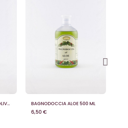
OLIVA
BAGNODOCCIA ALOE 500 ML
SAP
6,50 €
6,