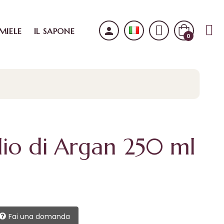
person
 MIELE
IL SAPONE
0
io di Argan 250 ml
Fai una domanda