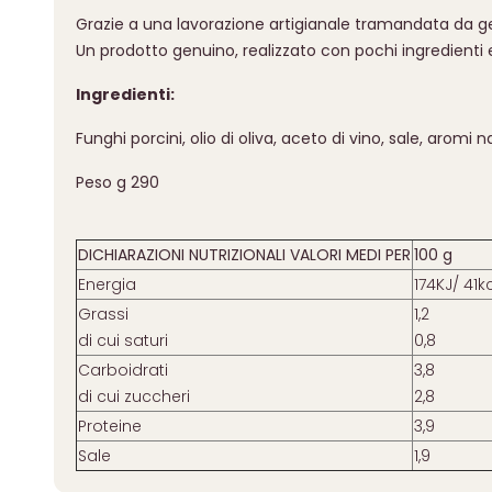
Grazie a una lavorazione artigianale tramandata da genera
Un prodotto genuino, realizzato con pochi ingredienti e 
Ingredienti:
Funghi porcini, olio di oliva, aceto di vino, sale, aromi na
Peso g 290
DICHIARAZIONI NUTRIZIONALI VALORI MEDI PER
100 g
Energia
174KJ/ 41k
Grassi
1,2
di cui saturi
0,8
Carboidrati
3,8
di cui zuccheri
2,8
Proteine
3,9
Sale
1,9