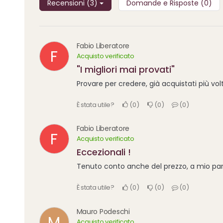
Recensioni (3)
Domande e Risposte (0)
Fabio Liberatore
F
Acquisto verificato
"I migliori mai provati"
Provare per credere, già acquistati più vol
È stata utile?
0
0
0
Fabio Liberatore
F
Acquisto verificato
Eccezionali !
Tenuto conto anche del prezzo, a mio pare
È stata utile?
0
0
0
Mauro Podeschi
M
Acquisto verificato