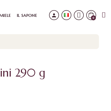
person
 MIELE
IL SAPONE
0
ini 290 g