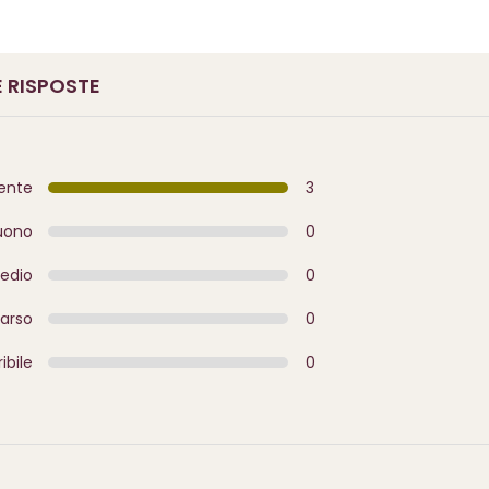
 RISPOSTE
lente
3
uono
0
edio
0
arso
0
ibile
0