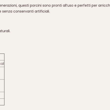
zioni, questi porcini sono pronti all’uso e perfetti per arricchire 
senza conservanti artificiali.
turali.
cal