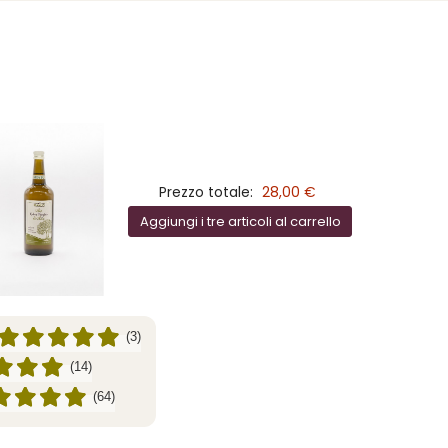
Prezzo totale:
28,00 €
Aggiungi i tre articoli al carrello
(3)
(14)
(64)