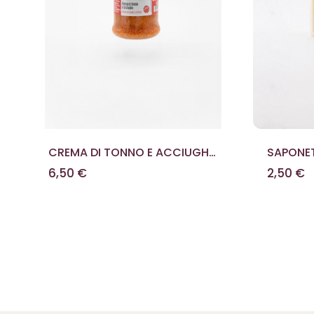
CREMA DI TONNO E ACCIUGHE
SAPONET
PICCANTE 200G
G
6,50 €
2,50 €