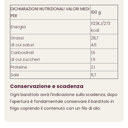
DICHIARAZIONI NUTRIZIONALI VALORI MEDI
100 g
PER
1123KJ/273
Energia
kcal
Grassi
28,7
di cui saturi
4,5
Carboidrati
1,5
di cui zuccheri
1.5
Proteine
2,1
Sale
6,7
Conservazione e scadenza
Ogni barattolo avrà l'indicazione sulla scadenza, dopo
l'apertura è fondamentale conservare il barattolo in
frigo coprendo il contenuto con un filo di olio.