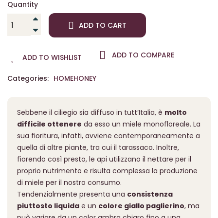
Quantity
ADD TO CART
ADD TO COMPARE
ADD TO WISHLIST
Categories:
HOME
HONEY
Sebbene il ciliegio sia diffuso in tutt’Italia, è
molto
difficile ottenere
da esso un miele monofloreale. La
sua fioritura, infatti, avviene contemporaneamente a
quella di altre piante, tra cui il tarassaco. Inoltre,
fiorendo così presto, le api utilizzano il nettare per il
proprio nutrimento e risulta complessa la produzione
di miele per il nostro consumo.
Tendenzialmente presenta una
consistenza
piuttosto liquida
e un
colore giallo paglierino
, ma
può variare da un color ambra chiaro fino a una