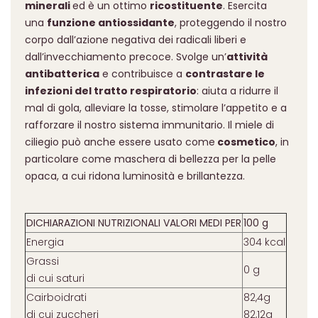
minerali
ed è un ottimo
ricostituente
. Esercita
una
funzione antiossidante
, proteggendo il nostro
corpo dall’azione negativa dei radicali liberi e
dall’invecchiamento precoce. Svolge un’
attività
antibatterica
e contribuisce a
contrastare le
infezioni del tratto respiratorio
: aiuta a ridurre il
mal di gola, alleviare la tosse, stimolare l’appetito e a
rafforzare il nostro sistema immunitario. Il miele di
ciliegio può anche essere usato come
cosmetico
, in
particolare come maschera di bellezza per la pelle
opaca, a cui ridona luminosità e brillantezza.
DICHIARAZIONI NUTRIZIONALI VALORI MEDI PER
100 g
Energia
304 kcal
Grassi
0 g
di cui saturi
Cairboidrati
82,4g
di cui zuccheri
82,12g